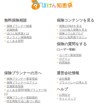
無料保険相談
保険コンテンツを見る
>
保険プランナー検索
>
保険のQ&Aを見る
>
店舗検索
>
プロの加入保険を見る
>
ほけん知恵袋とは
>
保険コラム&ブログ
>
オンライン保険相談
>
ほけん知恵袋マガジン
>
よくある質問
保険の質問をする
(ユーザー登録)
>
ユーザー新規登録
>
ログイン
>
利用規約
保険プランナーの方へ
運営会社情報
>
保険プランナー新規登録
>
会社概要
>
保険プランナーログイン
>
プライバシーの考え方
>
店舗新規登録
ヘルプ
>
よくある質問(保険プランナー向
け)
>
お問合せ
>
保険プランナー登録規約
>
サイトマップ
>
特定商取引法に基づく表記