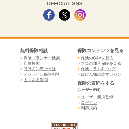
OFFICIAL SNS
無料保険相談
保険コンテンツを見る
>
保険プランナー検索
>
保険のQ&Aを見る
>
店舗検索
>
プロの加入保険を見る
>
ほけん知恵袋とは
>
保険コラム&ブログ
>
オンライン保険相談
>
ほけん知恵袋マガジン
>
よくある質問
保険の質問をする
(ユーザー登録)
>
ユーザー新規登録
>
ログイン
>
利用規約