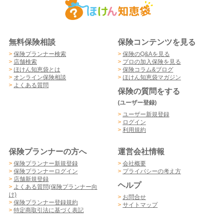
無料保険相談
保険コンテンツを見る
>
保険プランナー検索
>
保険のQ&Aを見る
>
店舗検索
>
プロの加入保険を見る
>
ほけん知恵袋とは
>
保険コラム&ブログ
>
オンライン保険相談
>
ほけん知恵袋マガジン
>
よくある質問
保険の質問をする
(ユーザー登録)
>
ユーザー新規登録
>
ログイン
>
利用規約
保険プランナーの方へ
運営会社情報
>
保険プランナー新規登録
>
会社概要
>
保険プランナーログイン
>
プライバシーの考え方
>
店舗新規登録
ヘルプ
>
よくある質問(保険プランナー向
け)
>
お問合せ
>
保険プランナー登録規約
>
サイトマップ
>
特定商取引法に基づく表記