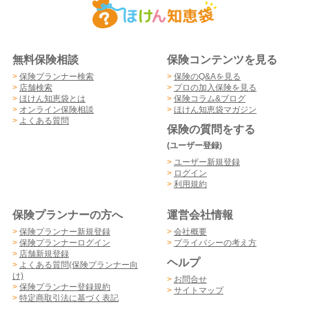
無料保険相談
保険コンテンツを見る
>
保険プランナー検索
>
保険のQ&Aを見る
>
店舗検索
>
プロの加入保険を見る
>
ほけん知恵袋とは
>
保険コラム&ブログ
>
オンライン保険相談
>
ほけん知恵袋マガジン
>
よくある質問
保険の質問をする
(ユーザー登録)
>
ユーザー新規登録
>
ログイン
>
利用規約
保険プランナーの方へ
運営会社情報
>
保険プランナー新規登録
>
会社概要
>
保険プランナーログイン
>
プライバシーの考え方
>
店舗新規登録
ヘルプ
>
よくある質問(保険プランナー向
け)
>
お問合せ
>
保険プランナー登録規約
>
サイトマップ
>
特定商取引法に基づく表記