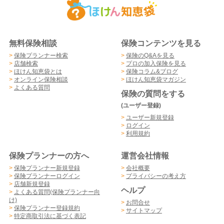
無料保険相談
保険コンテンツを見る
>
保険プランナー検索
>
保険のQ&Aを見る
>
店舗検索
>
プロの加入保険を見る
>
ほけん知恵袋とは
>
保険コラム&ブログ
>
オンライン保険相談
>
ほけん知恵袋マガジン
>
よくある質問
保険の質問をする
(ユーザー登録)
>
ユーザー新規登録
>
ログイン
>
利用規約
保険プランナーの方へ
運営会社情報
>
保険プランナー新規登録
>
会社概要
>
保険プランナーログイン
>
プライバシーの考え方
>
店舗新規登録
ヘルプ
>
よくある質問(保険プランナー向
け)
>
お問合せ
>
保険プランナー登録規約
>
サイトマップ
>
特定商取引法に基づく表記