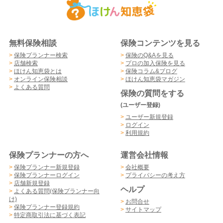
無料保険相談
保険コンテンツを見る
>
保険プランナー検索
>
保険のQ&Aを見る
>
店舗検索
>
プロの加入保険を見る
>
ほけん知恵袋とは
>
保険コラム&ブログ
>
オンライン保険相談
>
ほけん知恵袋マガジン
>
よくある質問
保険の質問をする
(ユーザー登録)
>
ユーザー新規登録
>
ログイン
>
利用規約
保険プランナーの方へ
運営会社情報
>
保険プランナー新規登録
>
会社概要
>
保険プランナーログイン
>
プライバシーの考え方
>
店舗新規登録
ヘルプ
>
よくある質問(保険プランナー向
け)
>
お問合せ
>
保険プランナー登録規約
>
サイトマップ
>
特定商取引法に基づく表記