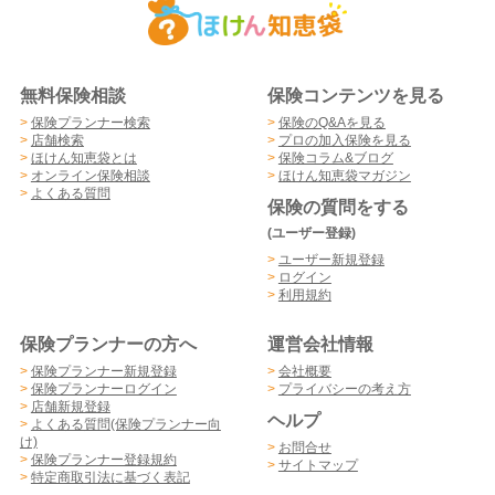
無料保険相談
保険コンテンツを見る
>
保険プランナー検索
>
保険のQ&Aを見る
>
店舗検索
>
プロの加入保険を見る
>
ほけん知恵袋とは
>
保険コラム&ブログ
>
オンライン保険相談
>
ほけん知恵袋マガジン
>
よくある質問
保険の質問をする
(ユーザー登録)
>
ユーザー新規登録
>
ログイン
>
利用規約
保険プランナーの方へ
運営会社情報
>
保険プランナー新規登録
>
会社概要
>
保険プランナーログイン
>
プライバシーの考え方
>
店舗新規登録
ヘルプ
>
よくある質問(保険プランナー向
け)
>
お問合せ
>
保険プランナー登録規約
>
サイトマップ
>
特定商取引法に基づく表記