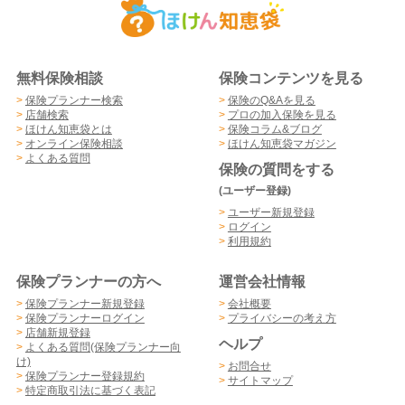
無料保険相談
保険コンテンツを見る
>
保険プランナー検索
>
保険のQ&Aを見る
>
店舗検索
>
プロの加入保険を見る
>
ほけん知恵袋とは
>
保険コラム&ブログ
>
オンライン保険相談
>
ほけん知恵袋マガジン
>
よくある質問
保険の質問をする
(ユーザー登録)
>
ユーザー新規登録
>
ログイン
>
利用規約
保険プランナーの方へ
運営会社情報
>
保険プランナー新規登録
>
会社概要
>
保険プランナーログイン
>
プライバシーの考え方
>
店舗新規登録
ヘルプ
>
よくある質問(保険プランナー向
け)
>
お問合せ
>
保険プランナー登録規約
>
サイトマップ
>
特定商取引法に基づく表記