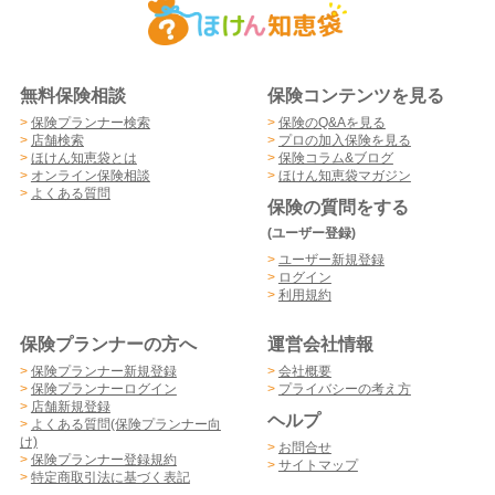
無料保険相談
保険コンテンツを見る
>
保険プランナー検索
>
保険のQ&Aを見る
>
店舗検索
>
プロの加入保険を見る
>
ほけん知恵袋とは
>
保険コラム&ブログ
>
オンライン保険相談
>
ほけん知恵袋マガジン
>
よくある質問
保険の質問をする
(ユーザー登録)
>
ユーザー新規登録
>
ログイン
>
利用規約
保険プランナーの方へ
運営会社情報
>
保険プランナー新規登録
>
会社概要
>
保険プランナーログイン
>
プライバシーの考え方
>
店舗新規登録
ヘルプ
>
よくある質問(保険プランナー向
け)
>
お問合せ
>
保険プランナー登録規約
>
サイトマップ
>
特定商取引法に基づく表記