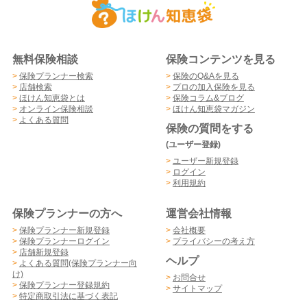
無料保険相談
保険コンテンツを見る
>
保険プランナー検索
>
保険のQ&Aを見る
>
店舗検索
>
プロの加入保険を見る
>
ほけん知恵袋とは
>
保険コラム&ブログ
>
オンライン保険相談
>
ほけん知恵袋マガジン
>
よくある質問
保険の質問をする
(ユーザー登録)
>
ユーザー新規登録
>
ログイン
>
利用規約
保険プランナーの方へ
運営会社情報
>
保険プランナー新規登録
>
会社概要
>
保険プランナーログイン
>
プライバシーの考え方
>
店舗新規登録
ヘルプ
>
よくある質問(保険プランナー向
け)
>
お問合せ
>
保険プランナー登録規約
>
サイトマップ
>
特定商取引法に基づく表記