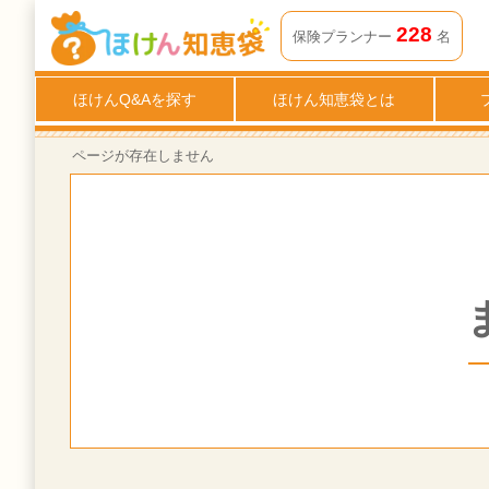
ページが存在しません | ほけん知恵袋
228
保険プランナー
名
ほけんQ&Aを探す
ほけん知恵袋とは
ページが存在しません