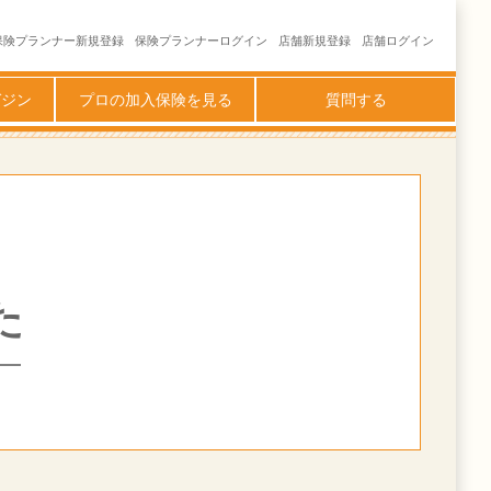
保険プランナー新規登録
保険プランナーログイン
店舗新規登録
店舗ログイン
ガジン
プロの加入保険を見る
質問する
た