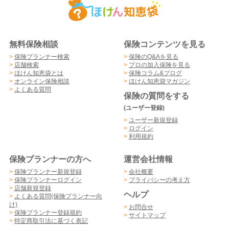
無料保険相談
保険コンテンツを見る
>
保険プランナー検索
>
保険のQ&Aを見る
>
店舗検索
>
プロの加入保険を見る
>
ほけん知恵袋とは
>
保険コラム&ブログ
>
オンライン保険相談
>
ほけん知恵袋マガジン
>
よくある質問
保険の質問をする
(ユーザー登録)
>
ユーザー新規登録
>
ログイン
>
利用規約
保険プランナーの方へ
運営会社情報
>
保険プランナー新規登録
>
会社概要
>
保険プランナーログイン
>
プライバシーの考え方
>
店舗新規登録
ヘルプ
>
よくある質問(保険プランナー向
け)
>
お問合せ
>
保険プランナー登録規約
>
サイトマップ
>
特定商取引法に基づく表記