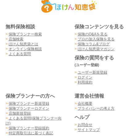
無料保険相談
保険コンテンツを見る
>
保険プランナー検索
>
保険のQ&Aを見る
>
店舗検索
>
プロの加入保険を見る
>
ほけん知恵袋とは
>
保険コラム&ブログ
>
オンライン保険相談
>
ほけん知恵袋マガジン
>
よくある質問
保険の質問をする
(ユーザー登録)
>
ユーザー新規登録
>
ログイン
>
利用規約
保険プランナーの方へ
運営会社情報
>
保険プランナー新規登録
>
会社概要
>
保険プランナーログイン
>
プライバシーの考え方
>
店舗新規登録
ヘルプ
>
よくある質問(保険プランナー向
け)
>
お問合せ
>
保険プランナー登録規約
>
サイトマップ
>
特定商取引法に基づく表記