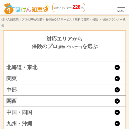
保険プランナー検索 | ほけん知恵袋
228
保険プランナー
名
MENU
ほけん知恵袋｜プロのFPが回答する保険Q&Aサービス！無料で質問・相談
保険プランナー検
索
対応エリアから
保険のプロ
を選ぶ
(保険プランナー)
北海道・東北
関東
中部
関西
中国・四国
九州・沖縄