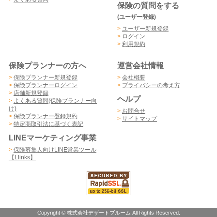
保険の質問をする
(ユーザー登録)
>
ユーザー新規登録
>
ログイン
>
利用規約
保険プランナーの方へ
運営会社情報
>
保険プランナー新規登録
>
会社概要
>
保険プランナーログイン
>
プライバシーの考え方
>
店舗新規登録
ヘルプ
>
よくある質問(保険プランナー向
け)
>
お問合せ
>
保険プランナー登録規約
>
サイトマップ
>
特定商取引法に基づく表記
LINEマーケティング事業
>
保険募集人向けLINE営業ツール
【Llinks】
Copyright © 株式会社デザートブルーム All Rights Reserved.