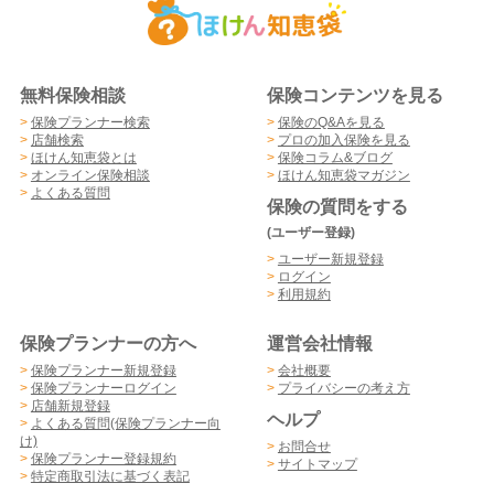
無料保険相談
保険コンテンツを見る
>
保険プランナー検索
>
保険のQ&Aを見る
>
店舗検索
>
プロの加入保険を見る
>
ほけん知恵袋とは
>
保険コラム&ブログ
>
オンライン保険相談
>
ほけん知恵袋マガジン
>
よくある質問
保険の質問をする
(ユーザー登録)
>
ユーザー新規登録
>
ログイン
>
利用規約
保険プランナーの方へ
運営会社情報
>
保険プランナー新規登録
>
会社概要
>
保険プランナーログイン
>
プライバシーの考え方
>
店舗新規登録
ヘルプ
>
よくある質問(保険プランナー向
け)
>
お問合せ
>
保険プランナー登録規約
>
サイトマップ
>
特定商取引法に基づく表記