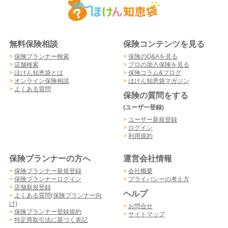
無料保険相談
保険コンテンツを見る
>
保険プランナー検索
>
保険のQ&Aを見る
>
店舗検索
>
プロの加入保険を見る
>
ほけん知恵袋とは
>
保険コラム&ブログ
>
オンライン保険相談
>
ほけん知恵袋マガジン
>
よくある質問
保険の質問をする
(ユーザー登録)
>
ユーザー新規登録
>
ログイン
>
利用規約
保険プランナーの方へ
運営会社情報
>
保険プランナー新規登録
>
会社概要
>
保険プランナーログイン
>
プライバシーの考え方
>
店舗新規登録
ヘルプ
>
よくある質問(保険プランナー向
け)
>
お問合せ
>
保険プランナー登録規約
>
サイトマップ
>
特定商取引法に基づく表記