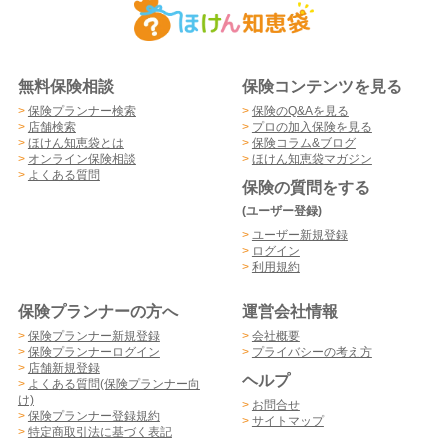
無料保険相談
保険コンテンツを見る
>
保険プランナー検索
>
保険のQ&Aを見る
>
店舗検索
>
プロの加入保険を見る
>
ほけん知恵袋とは
>
保険コラム&ブログ
>
オンライン保険相談
>
ほけん知恵袋マガジン
>
よくある質問
保険の質問をする
(ユーザー登録)
>
ユーザー新規登録
>
ログイン
>
利用規約
保険プランナーの方へ
運営会社情報
>
保険プランナー新規登録
>
会社概要
>
保険プランナーログイン
>
プライバシーの考え方
>
店舗新規登録
ヘルプ
>
よくある質問(保険プランナー向
け)
>
お問合せ
>
保険プランナー登録規約
>
サイトマップ
>
特定商取引法に基づく表記