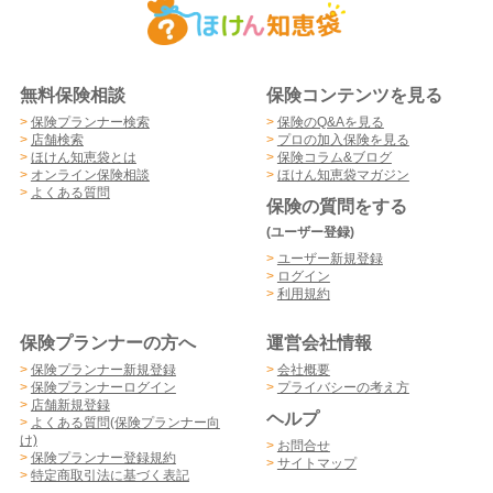
無料保険相談
保険コンテンツを見る
>
保険プランナー検索
>
保険のQ&Aを見る
>
店舗検索
>
プロの加入保険を見る
>
ほけん知恵袋とは
>
保険コラム&ブログ
>
オンライン保険相談
>
ほけん知恵袋マガジン
>
よくある質問
保険の質問をする
(ユーザー登録)
>
ユーザー新規登録
>
ログイン
>
利用規約
保険プランナーの方へ
運営会社情報
>
保険プランナー新規登録
>
会社概要
>
保険プランナーログイン
>
プライバシーの考え方
>
店舗新規登録
ヘルプ
>
よくある質問(保険プランナー向
け)
>
お問合せ
>
保険プランナー登録規約
>
サイトマップ
>
特定商取引法に基づく表記