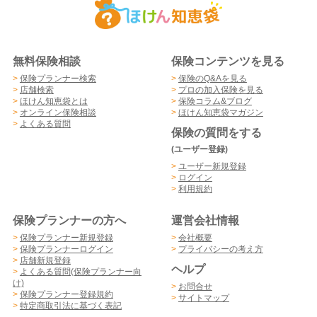
無料保険相談
保険コンテンツを見る
>
保険プランナー検索
>
保険のQ&Aを見る
>
店舗検索
>
プロの加入保険を見る
>
ほけん知恵袋とは
>
保険コラム&ブログ
>
オンライン保険相談
>
ほけん知恵袋マガジン
>
よくある質問
保険の質問をする
(ユーザー登録)
>
ユーザー新規登録
>
ログイン
>
利用規約
保険プランナーの方へ
運営会社情報
>
保険プランナー新規登録
>
会社概要
>
保険プランナーログイン
>
プライバシーの考え方
>
店舗新規登録
ヘルプ
>
よくある質問(保険プランナー向
け)
>
お問合せ
>
保険プランナー登録規約
>
サイトマップ
>
特定商取引法に基づく表記