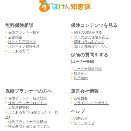
無料保険相談
保険コンテンツを見る
>
保険プランナー検索
>
保険のQ&Aを見る
>
店舗検索
>
プロの加入保険を見る
>
ほけん知恵袋とは
>
保険コラム&ブログ
>
オンライン保険相談
>
ほけん知恵袋マガジン
>
よくある質問
保険の質問をする
(ユーザー登録)
>
ユーザー新規登録
>
ログイン
>
利用規約
保険プランナーの方へ
運営会社情報
>
保険プランナー新規登録
>
会社概要
>
保険プランナーログイン
>
プライバシーの考え方
>
店舗新規登録
ヘルプ
>
よくある質問(保険プランナー向
け)
>
お問合せ
>
保険プランナー登録規約
>
サイトマップ
>
特定商取引法に基づく表記