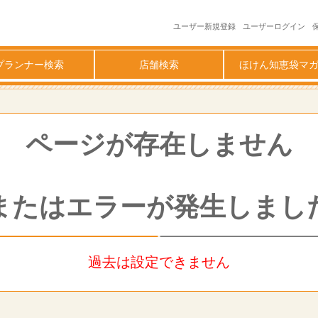
ユーザー新規登録
ユーザーログイン
プランナー検索
店舗検索
ほけん知恵袋マ
ページが存在しません
またはエラーが発生しまし
過去は設定できません