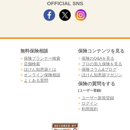
OFFICIAL SNS
無料保険相談
保険コンテンツを見る
>
保険プランナー検索
>
保険のQ&Aを見る
>
店舗検索
>
プロの加入保険を見る
>
ほけん知恵袋とは
>
保険コラム&ブログ
>
オンライン保険相談
>
ほけん知恵袋マガジン
>
よくある質問
保険の質問をする
(ユーザー登録)
>
ユーザー新規登録
>
ログイン
>
利用規約