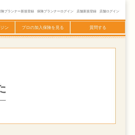
保険プランナー新規登録
保険プランナーログイン
店舗新規登録
店舗ログイン
ガジン
プロの加入保険を見る
質問する
た