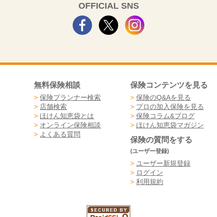
OFFICIAL SNS
無料保険相談
保険コンテンツを見る
>
保険プランナー検索
>
保険のQ&Aを見る
>
店舗検索
>
プロの加入保険を見る
>
ほけん知恵袋とは
>
保険コラム&ブログ
>
オンライン保険相談
>
ほけん知恵袋マガジン
>
よくある質問
保険の質問をする
(ユーザー登録)
>
ユーザー新規登録
>
ログイン
>
利用規約