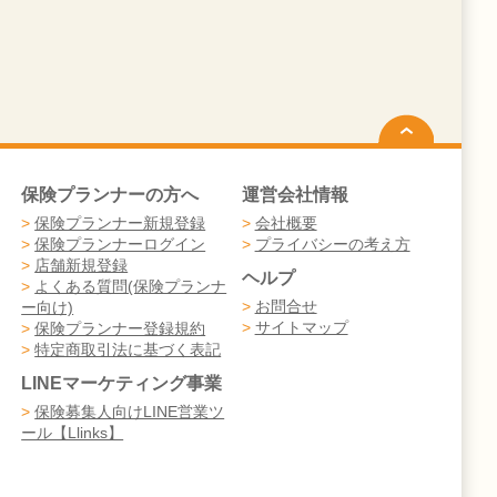
保険プランナーの方へ
運営会社情報
>
保険プランナー新規登録
>
会社概要
>
保険プランナーログイン
>
プライバシーの考え方
>
店舗新規登録
ヘルプ
>
よくある質問(保険プランナ
>
お問合せ
ー向け)
>
サイトマップ
>
保険プランナー登録規約
>
特定商取引法に基づく表記
LINEマーケティング事業
>
保険募集人向けLINE営業ツ
ール【Llinks】