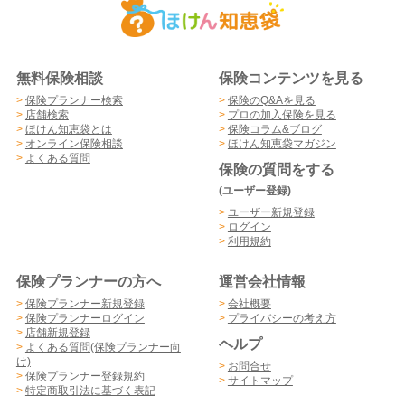
無料保険相談
保険コンテンツを見る
>
保険プランナー検索
>
保険のQ&Aを見る
>
店舗検索
>
プロの加入保険を見る
>
ほけん知恵袋とは
>
保険コラム&ブログ
>
オンライン保険相談
>
ほけん知恵袋マガジン
>
よくある質問
保険の質問をする
(ユーザー登録)
>
ユーザー新規登録
>
ログイン
>
利用規約
保険プランナーの方へ
運営会社情報
>
保険プランナー新規登録
>
会社概要
>
保険プランナーログイン
>
プライバシーの考え方
>
店舗新規登録
ヘルプ
>
よくある質問(保険プランナー向
け)
>
お問合せ
>
保険プランナー登録規約
>
サイトマップ
>
特定商取引法に基づく表記