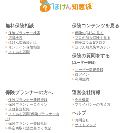
無料保険相談
保険コンテンツを見る
>
保険プランナー検索
>
保険のQ&Aを見る
>
店舗検索
>
プロの加入保険を見る
>
ほけん知恵袋とは
>
保険コラム&ブログ
>
オンライン保険相談
>
ほけん知恵袋マガジン
>
よくある質問
保険の質問をする
(ユーザー登録)
>
ユーザー新規登録
>
ログイン
>
利用規約
保険プランナーの方へ
運営会社情報
>
保険プランナー新規登録
>
会社概要
>
保険プランナーログイン
>
プライバシーの考え方
>
店舗新規登録
ヘルプ
>
よくある質問(保険プランナー向
け)
>
お問合せ
>
保険プランナー登録規約
>
サイトマップ
>
特定商取引法に基づく表記