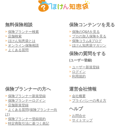
無料保険相談
保険コンテンツを見る
>
保険プランナー検索
>
保険のQ&Aを見る
>
店舗検索
>
プロの加入保険を見る
>
ほけん知恵袋とは
>
保険コラム&ブログ
>
オンライン保険相談
>
ほけん知恵袋マガジン
>
よくある質問
保険の質問をする
(ユーザー登録)
>
ユーザー新規登録
>
ログイン
>
利用規約
保険プランナーの方へ
運営会社情報
>
保険プランナー新規登録
>
会社概要
>
保険プランナーログイン
>
プライバシーの考え方
>
店舗新規登録
ヘルプ
>
よくある質問(保険プランナー向
け)
>
お問合せ
>
保険プランナー登録規約
>
サイトマップ
>
特定商取引法に基づく表記