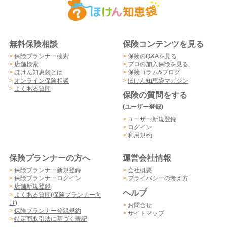
無料保険相談
保険コンテンツを見る
>
保険プランナー検索
>
保険のQ&Aを見る
>
店舗検索
>
プロの加入保険を見る
>
ほけん知恵袋とは
>
保険コラム&ブログ
>
オンライン保険相談
>
ほけん知恵袋マガジン
>
よくある質問
保険の質問をする
(ユーザー登録)
>
ユーザー新規登録
>
ログイン
>
利用規約
保険プランナーの方へ
運営会社情報
>
保険プランナー新規登録
>
会社概要
>
保険プランナーログイン
>
プライバシーの考え方
>
店舗新規登録
ヘルプ
>
よくある質問(保険プランナー向
け)
>
お問合せ
>
保険プランナー登録規約
>
サイトマップ
>
特定商取引法に基づく表記