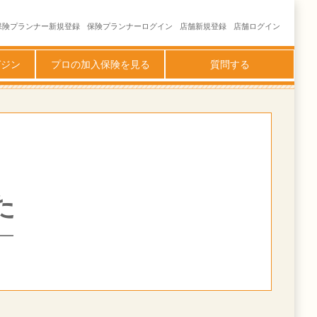
保険プランナー新規登録
保険プランナーログイン
店舗新規登録
店舗ログイン
ガジン
プロの加入保険を見る
質問する
た