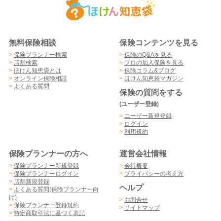
無料保険相談
保険コンテンツを見る
>
保険プランナー検索
>
保険のQ&Aを見る
>
店舗検索
>
プロの加入保険を見る
>
ほけん知恵袋とは
>
保険コラム&ブログ
>
オンライン保険相談
>
ほけん知恵袋マガジン
>
よくある質問
保険の質問をする
(ユーザー登録)
>
ユーザー新規登録
>
ログイン
>
利用規約
保険プランナーの方へ
運営会社情報
>
保険プランナー新規登録
>
会社概要
>
保険プランナーログイン
>
プライバシーの考え方
>
店舗新規登録
ヘルプ
>
よくある質問(保険プランナー向
け)
>
お問合せ
>
保険プランナー登録規約
>
サイトマップ
>
特定商取引法に基づく表記