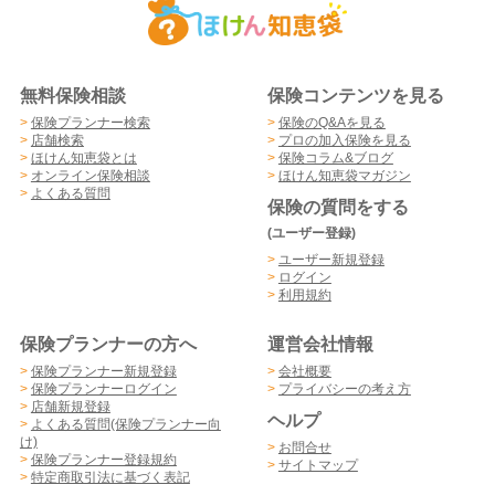
無料保険相談
保険コンテンツを見る
>
保険プランナー検索
>
保険のQ&Aを見る
>
店舗検索
>
プロの加入保険を見る
>
ほけん知恵袋とは
>
保険コラム&ブログ
>
オンライン保険相談
>
ほけん知恵袋マガジン
>
よくある質問
保険の質問をする
(ユーザー登録)
>
ユーザー新規登録
>
ログイン
>
利用規約
保険プランナーの方へ
運営会社情報
>
保険プランナー新規登録
>
会社概要
>
保険プランナーログイン
>
プライバシーの考え方
>
店舗新規登録
ヘルプ
>
よくある質問(保険プランナー向
け)
>
お問合せ
>
保険プランナー登録規約
>
サイトマップ
>
特定商取引法に基づく表記