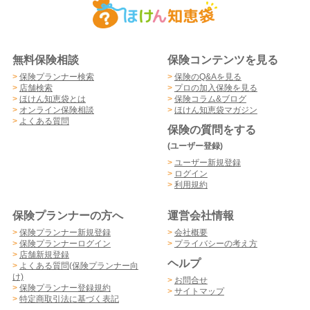
無料保険相談
保険コンテンツを見る
>
保険プランナー検索
>
保険のQ&Aを見る
>
店舗検索
>
プロの加入保険を見る
>
ほけん知恵袋とは
>
保険コラム&ブログ
>
オンライン保険相談
>
ほけん知恵袋マガジン
>
よくある質問
保険の質問をする
(ユーザー登録)
>
ユーザー新規登録
>
ログイン
>
利用規約
保険プランナーの方へ
運営会社情報
>
保険プランナー新規登録
>
会社概要
>
保険プランナーログイン
>
プライバシーの考え方
>
店舗新規登録
ヘルプ
>
よくある質問(保険プランナー向
け)
>
お問合せ
>
保険プランナー登録規約
>
サイトマップ
>
特定商取引法に基づく表記