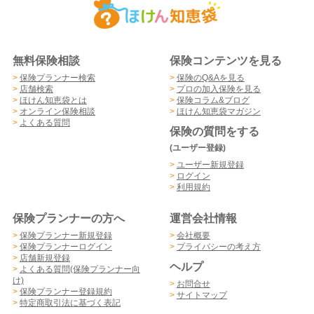
無料保険相談
保険コンテンツを見る
>
保険プランナー検索
>
保険のQ&Aを見る
>
店舗検索
>
プロの加入保険を見る
>
ほけん知恵袋とは
>
保険コラム&ブログ
>
オンライン保険相談
>
ほけん知恵袋マガジン
>
よくある質問
保険の質問をする
(ユーザー登録)
>
ユーザー新規登録
>
ログイン
>
利用規約
保険プランナーの方へ
運営会社情報
>
保険プランナー新規登録
>
会社概要
>
保険プランナーログイン
>
プライバシーの考え方
>
店舗新規登録
ヘルプ
>
よくある質問(保険プランナー向
け)
>
お問合せ
>
保険プランナー登録規約
>
サイトマップ
>
特定商取引法に基づく表記