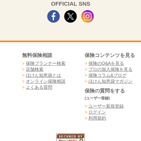
OFFICIAL SNS
無料保険相談
保険コンテンツを見る
>
保険プランナー検索
>
保険のQ&Aを見る
>
店舗検索
>
プロの加入保険を見る
>
ほけん知恵袋とは
>
保険コラム&ブログ
>
オンライン保険相談
>
ほけん知恵袋マガジン
>
よくある質問
保険の質問をする
(ユーザー登録)
>
ユーザー新規登録
>
ログイン
>
利用規約