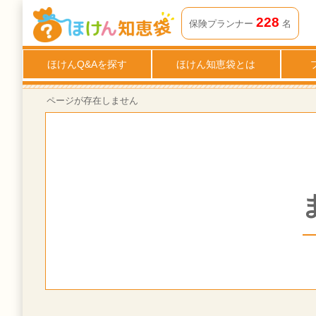
ページが存在しません | ほけん知恵袋
228
保険プランナー
名
ほけんQ&Aを探す
ほけん知恵袋とは
ページが存在しません