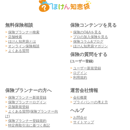
無料保険相談
保険コンテンツを見る
>
保険プランナー検索
>
保険のQ&Aを見る
>
店舗検索
>
プロの加入保険を見る
>
ほけん知恵袋とは
>
保険コラム&ブログ
>
オンライン保険相談
>
ほけん知恵袋マガジン
>
よくある質問
保険の質問をする
(ユーザー登録)
>
ユーザー新規登録
>
ログイン
>
利用規約
保険プランナーの方へ
運営会社情報
>
保険プランナー新規登録
>
会社概要
>
保険プランナーログイン
>
プライバシーの考え方
>
店舗新規登録
ヘルプ
>
よくある質問(保険プランナー向
け)
>
お問合せ
>
保険プランナー登録規約
>
サイトマップ
>
特定商取引法に基づく表記