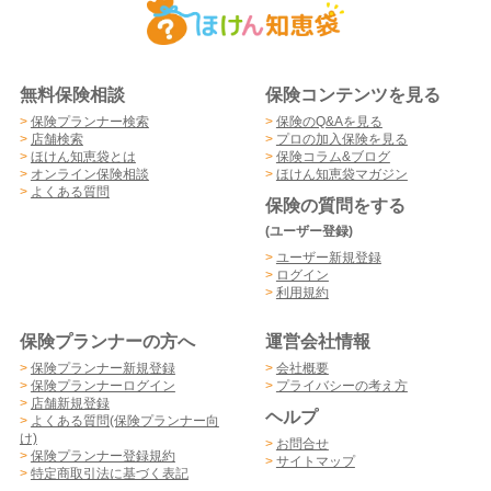
無料保険相談
保険コンテンツを見る
>
保険プランナー検索
>
保険のQ&Aを見る
>
店舗検索
>
プロの加入保険を見る
>
ほけん知恵袋とは
>
保険コラム&ブログ
>
オンライン保険相談
>
ほけん知恵袋マガジン
>
よくある質問
保険の質問をする
(ユーザー登録)
>
ユーザー新規登録
>
ログイン
>
利用規約
保険プランナーの方へ
運営会社情報
>
保険プランナー新規登録
>
会社概要
>
保険プランナーログイン
>
プライバシーの考え方
>
店舗新規登録
ヘルプ
>
よくある質問(保険プランナー向
け)
>
お問合せ
>
保険プランナー登録規約
>
サイトマップ
>
特定商取引法に基づく表記