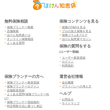
無料保険相談
保険コンテンツを見る
>
保険プランナー検索
>
保険のQ&Aを見る
>
店舗検索
>
プロの加入保険を見る
>
ほけん知恵袋とは
>
保険コラム&ブログ
>
オンライン保険相談
>
ほけん知恵袋マガジン
>
よくある質問
保険の質問をする
(ユーザー登録)
>
ユーザー新規登録
>
ログイン
>
利用規約
保険プランナーの方へ
運営会社情報
>
保険プランナー新規登録
>
会社概要
>
保険プランナーログイン
>
プライバシーの考え方
>
店舗新規登録
ヘルプ
>
よくある質問(保険プランナー向
け)
>
お問合せ
>
保険プランナー登録規約
>
サイトマップ
>
特定商取引法に基づく表記