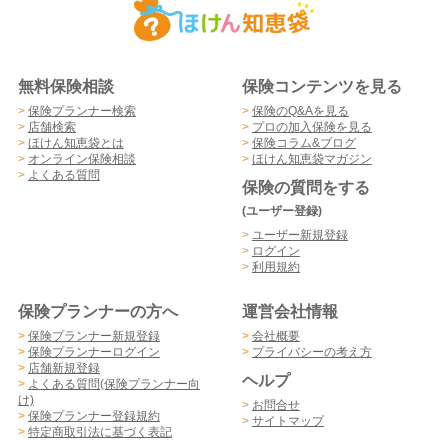
無料保険相談
保険コンテンツを見る
>
保険プランナー検索
>
保険のQ&Aを見る
>
店舗検索
>
プロの加入保険を見る
>
ほけん知恵袋とは
>
保険コラム&ブログ
>
オンライン保険相談
>
ほけん知恵袋マガジン
>
よくある質問
保険の質問をする
(ユーザー登録)
>
ユーザー新規登録
>
ログイン
>
利用規約
保険プランナーの方へ
運営会社情報
>
保険プランナー新規登録
>
会社概要
>
保険プランナーログイン
>
プライバシーの考え方
>
店舗新規登録
ヘルプ
>
よくある質問(保険プランナー向
け)
>
お問合せ
>
保険プランナー登録規約
>
サイトマップ
>
特定商取引法に基づく表記