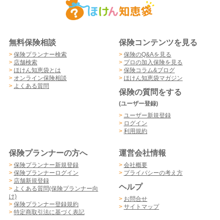
無料保険相談
保険コンテンツを見る
>
保険プランナー検索
>
保険のQ&Aを見る
>
店舗検索
>
プロの加入保険を見る
>
ほけん知恵袋とは
>
保険コラム&ブログ
>
オンライン保険相談
>
ほけん知恵袋マガジン
>
よくある質問
保険の質問をする
(ユーザー登録)
>
ユーザー新規登録
>
ログイン
>
利用規約
保険プランナーの方へ
運営会社情報
>
保険プランナー新規登録
>
会社概要
>
保険プランナーログイン
>
プライバシーの考え方
>
店舗新規登録
ヘルプ
>
よくある質問(保険プランナー向
け)
>
お問合せ
>
保険プランナー登録規約
>
サイトマップ
>
特定商取引法に基づく表記