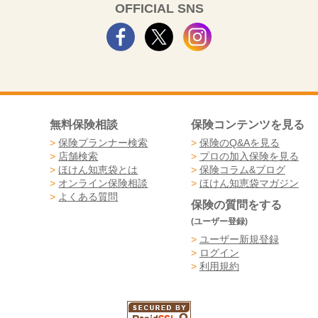
OFFICIAL SNS
無料保険相談
保険コンテンツを見る
>
保険プランナー検索
>
保険のQ&Aを見る
>
店舗検索
>
プロの加入保険を見る
>
ほけん知恵袋とは
>
保険コラム&ブログ
>
オンライン保険相談
>
ほけん知恵袋マガジン
>
よくある質問
保険の質問をする
(ユーザー登録)
>
ユーザー新規登録
>
ログイン
>
利用規約