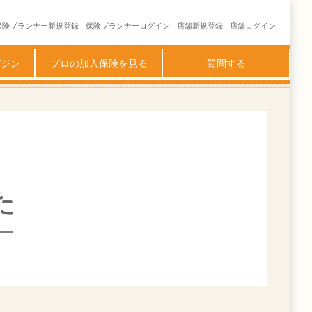
保険プランナー新規登録
保険プランナーログイン
店舗新規登録
店舗ログイン
ガジン
プロの加入保険を見る
質問する
た