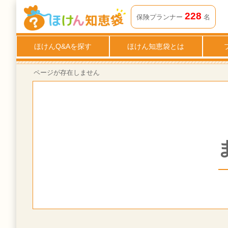
ページが存在しません | ほけん知恵袋
228
保険プランナー
名
ほけんQ&Aを探す
ほけん知恵袋とは
ページが存在しません