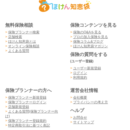
無料保険相談
保険コンテンツを見る
>
保険プランナー検索
>
保険のQ&Aを見る
>
店舗検索
>
プロの加入保険を見る
>
ほけん知恵袋とは
>
保険コラム&ブログ
>
オンライン保険相談
>
ほけん知恵袋マガジン
>
よくある質問
保険の質問をする
(ユーザー登録)
>
ユーザー新規登録
>
ログイン
>
利用規約
保険プランナーの方へ
運営会社情報
>
保険プランナー新規登録
>
会社概要
>
保険プランナーログイン
>
プライバシーの考え方
>
店舗新規登録
ヘルプ
>
よくある質問(保険プランナー向
け)
>
お問合せ
>
保険プランナー登録規約
>
サイトマップ
>
特定商取引法に基づく表記