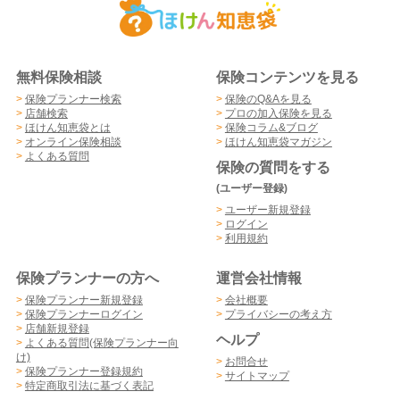
無料保険相談
保険コンテンツを見る
>
保険プランナー検索
>
保険のQ&Aを見る
>
店舗検索
>
プロの加入保険を見る
>
ほけん知恵袋とは
>
保険コラム&ブログ
>
オンライン保険相談
>
ほけん知恵袋マガジン
>
よくある質問
保険の質問をする
(ユーザー登録)
>
ユーザー新規登録
>
ログイン
>
利用規約
保険プランナーの方へ
運営会社情報
>
保険プランナー新規登録
>
会社概要
>
保険プランナーログイン
>
プライバシーの考え方
>
店舗新規登録
ヘルプ
>
よくある質問(保険プランナー向
け)
>
お問合せ
>
保険プランナー登録規約
>
サイトマップ
>
特定商取引法に基づく表記