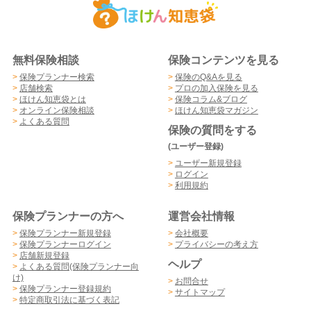
無料保険相談
保険コンテンツを見る
>
保険プランナー検索
>
保険のQ&Aを見る
>
店舗検索
>
プロの加入保険を見る
>
ほけん知恵袋とは
>
保険コラム&ブログ
>
オンライン保険相談
>
ほけん知恵袋マガジン
>
よくある質問
保険の質問をする
(ユーザー登録)
>
ユーザー新規登録
>
ログイン
>
利用規約
保険プランナーの方へ
運営会社情報
>
保険プランナー新規登録
>
会社概要
>
保険プランナーログイン
>
プライバシーの考え方
>
店舗新規登録
ヘルプ
>
よくある質問(保険プランナー向
け)
>
お問合せ
>
保険プランナー登録規約
>
サイトマップ
>
特定商取引法に基づく表記