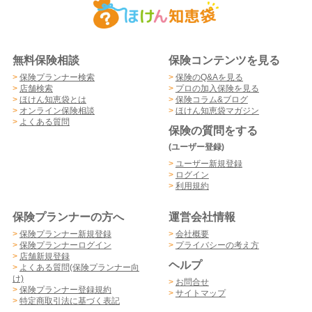
無料保険相談
保険コンテンツを見る
>
保険プランナー検索
>
保険のQ&Aを見る
>
店舗検索
>
プロの加入保険を見る
>
ほけん知恵袋とは
>
保険コラム&ブログ
>
オンライン保険相談
>
ほけん知恵袋マガジン
>
よくある質問
保険の質問をする
(ユーザー登録)
>
ユーザー新規登録
>
ログイン
>
利用規約
保険プランナーの方へ
運営会社情報
>
保険プランナー新規登録
>
会社概要
>
保険プランナーログイン
>
プライバシーの考え方
>
店舗新規登録
ヘルプ
>
よくある質問(保険プランナー向
け)
>
お問合せ
>
保険プランナー登録規約
>
サイトマップ
>
特定商取引法に基づく表記