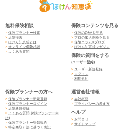
無料保険相談
保険コンテンツを見る
>
保険プランナー検索
>
保険のQ&Aを見る
>
店舗検索
>
プロの加入保険を見る
>
ほけん知恵袋とは
>
保険コラム&ブログ
>
オンライン保険相談
>
ほけん知恵袋マガジン
>
よくある質問
保険の質問をする
(ユーザー登録)
>
ユーザー新規登録
>
ログイン
>
利用規約
保険プランナーの方へ
運営会社情報
>
保険プランナー新規登録
>
会社概要
>
保険プランナーログイン
>
プライバシーの考え方
>
店舗新規登録
ヘルプ
>
よくある質問(保険プランナー向
け)
>
お問合せ
>
保険プランナー登録規約
>
サイトマップ
>
特定商取引法に基づく表記