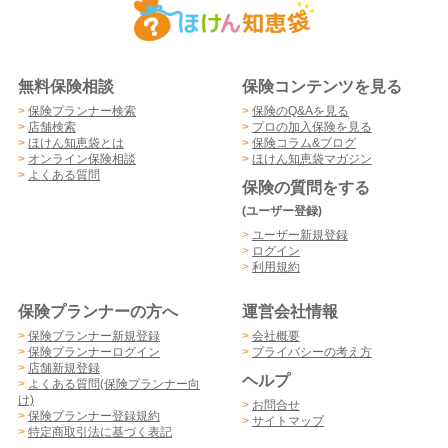
無料保険相談
保険コンテンツを見る
>
保険プランナー検索
>
保険のQ&Aを見る
>
店舗検索
>
プロの加入保険を見る
>
ほけん知恵袋とは
>
保険コラム&ブログ
>
オンライン保険相談
>
ほけん知恵袋マガジン
>
よくある質問
保険の質問をする
(ユーザー登録)
>
ユーザー新規登録
>
ログイン
>
利用規約
保険プランナーの方へ
運営会社情報
>
保険プランナー新規登録
>
会社概要
>
保険プランナーログイン
>
プライバシーの考え方
>
店舗新規登録
ヘルプ
>
よくある質問(保険プランナー向
け)
>
お問合せ
>
保険プランナー登録規約
>
サイトマップ
>
特定商取引法に基づく表記