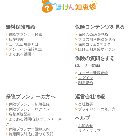
無料保険相談
保険コンテンツを見る
>
保険プランナー検索
>
保険のQ&Aを見る
>
店舗検索
>
プロの加入保険を見る
>
ほけん知恵袋とは
>
保険コラム&ブログ
>
オンライン保険相談
>
ほけん知恵袋マガジン
>
よくある質問
保険の質問をする
(ユーザー登録)
>
ユーザー新規登録
>
ログイン
>
利用規約
保険プランナーの方へ
運営会社情報
>
保険プランナー新規登録
>
会社概要
>
保険プランナーログイン
>
プライバシーの考え方
>
店舗新規登録
ヘルプ
>
よくある質問(保険プランナー向
け)
>
お問合せ
>
保険プランナー登録規約
>
サイトマップ
>
特定商取引法に基づく表記