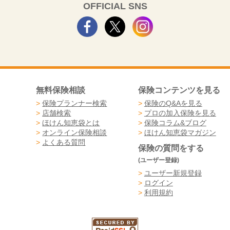
OFFICIAL SNS
無料保険相談
保険コンテンツを見る
>
保険プランナー検索
>
保険のQ&Aを見る
>
店舗検索
>
プロの加入保険を見る
>
ほけん知恵袋とは
>
保険コラム&ブログ
>
オンライン保険相談
>
ほけん知恵袋マガジン
>
よくある質問
保険の質問をする
(ユーザー登録)
>
ユーザー新規登録
>
ログイン
>
利用規約