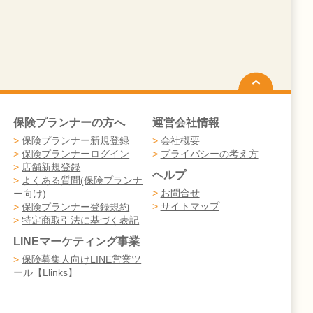
保険プランナーの方へ
運営会社情報
>
保険プランナー新規登録
>
会社概要
>
保険プランナーログイン
>
プライバシーの考え方
>
店舗新規登録
ヘルプ
>
よくある質問(保険プランナ
>
お問合せ
ー向け)
>
サイトマップ
>
保険プランナー登録規約
>
特定商取引法に基づく表記
LINEマーケティング事業
>
保険募集人向けLINE営業ツ
ール【Llinks】