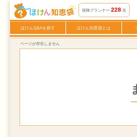
ページが存在しません | ほけん知恵袋
228
保険プランナー
名
ほけんQ&Aを探す
ほけん知恵袋とは
ページが存在しません