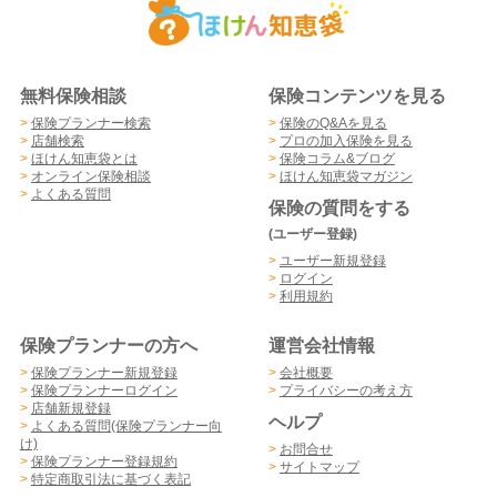
無料保険相談
保険コンテンツを見る
>
保険プランナー検索
>
保険のQ&Aを見る
>
店舗検索
>
プロの加入保険を見る
>
ほけん知恵袋とは
>
保険コラム&ブログ
>
オンライン保険相談
>
ほけん知恵袋マガジン
>
よくある質問
保険の質問をする
(ユーザー登録)
>
ユーザー新規登録
>
ログイン
>
利用規約
保険プランナーの方へ
運営会社情報
>
保険プランナー新規登録
>
会社概要
>
保険プランナーログイン
>
プライバシーの考え方
>
店舗新規登録
ヘルプ
>
よくある質問(保険プランナー向
け)
>
お問合せ
>
保険プランナー登録規約
>
サイトマップ
>
特定商取引法に基づく表記