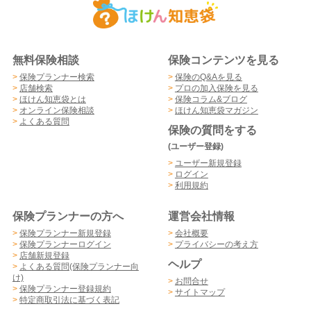
無料保険相談
保険コンテンツを見る
>
保険プランナー検索
>
保険のQ&Aを見る
>
店舗検索
>
プロの加入保険を見る
>
ほけん知恵袋とは
>
保険コラム&ブログ
>
オンライン保険相談
>
ほけん知恵袋マガジン
>
よくある質問
保険の質問をする
(ユーザー登録)
>
ユーザー新規登録
>
ログイン
>
利用規約
保険プランナーの方へ
運営会社情報
>
保険プランナー新規登録
>
会社概要
>
保険プランナーログイン
>
プライバシーの考え方
>
店舗新規登録
ヘルプ
>
よくある質問(保険プランナー向
け)
>
お問合せ
>
保険プランナー登録規約
>
サイトマップ
>
特定商取引法に基づく表記