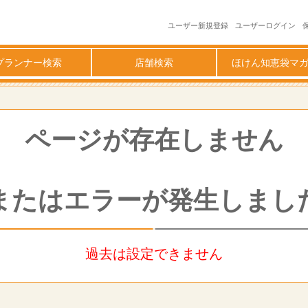
ユーザー新規登録
ユーザーログイン
プランナー検索
店舗検索
ほけん知恵袋マ
ページが存在しません
またはエラーが発生しまし
過去は設定できません