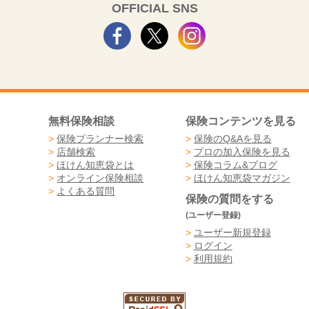
OFFICIAL SNS
無料保険相談
保険コンテンツを見る
>
保険プランナー検索
>
保険のQ&Aを見る
>
店舗検索
>
プロの加入保険を見る
>
ほけん知恵袋とは
>
保険コラム&ブログ
>
オンライン保険相談
>
ほけん知恵袋マガジン
>
よくある質問
保険の質問をする
(ユーザー登録)
>
ユーザー新規登録
>
ログイン
>
利用規約