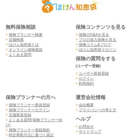
無料保険相談
保険コンテンツを見る
>
保険プランナー検索
>
保険のQ&Aを見る
>
店舗検索
>
プロの加入保険を見る
>
ほけん知恵袋とは
>
保険コラム&ブログ
>
オンライン保険相談
>
ほけん知恵袋マガジン
>
よくある質問
保険の質問をする
(ユーザー登録)
>
ユーザー新規登録
>
ログイン
>
利用規約
保険プランナーの方へ
運営会社情報
>
保険プランナー新規登録
>
会社概要
>
保険プランナーログイン
>
プライバシーの考え方
>
店舗新規登録
ヘルプ
>
よくある質問(保険プランナー向
け)
>
お問合せ
>
保険プランナー登録規約
>
サイトマップ
>
特定商取引法に基づく表記